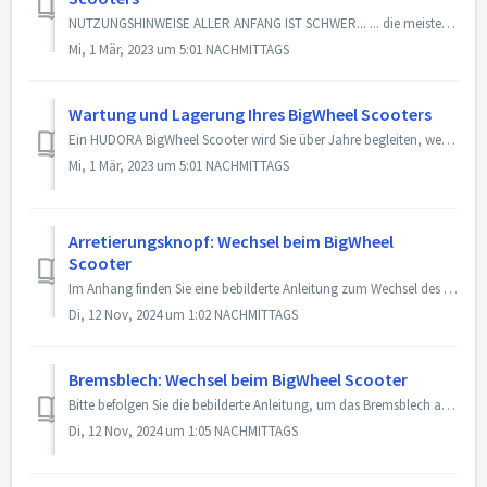
NUTZUNGSHINWEISE ALLER ANFANG IST SCHWER... ... die meisten Unfälle passieren „Anfängern“ in den ersten zehn Minuten. In dieser Phase sollte man äuß...
Mi, 1 Mär, 2023 um 5:01 NACHMITTAGS
Wartung und Lagerung Ihres BigWheel Scooters
Ein HUDORA BigWheel Scooter wird Sie über Jahre begleiten, wenn Sie ihn pfleglich behandeln, regelmäßig Verschleißteile austauschen und ein paar grundsätzli...
Mi, 1 Mär, 2023 um 5:01 NACHMITTAGS
Arretierungsknopf: Wechsel beim BigWheel
Scooter
Im Anhang finden Sie eine bebilderte Anleitung zum Wechsel des Arretierungsknopfs beim HUDORA BigWheel Scooter. Bei weiteren Fragen stehen wir Ihnen ge...
Di, 12 Nov, 2024 um 1:02 NACHMITTAGS
Bremsblech: Wechsel beim BigWheel Scooter
Bitte befolgen Sie die bebilderte Anleitung, um das Bremsblech an Ihrem HUDORA BigWheel Scooter zu wechseln. Bei Fragen stehen wir Ihnen gern zur Verfüg...
Di, 12 Nov, 2024 um 1:05 NACHMITTAGS