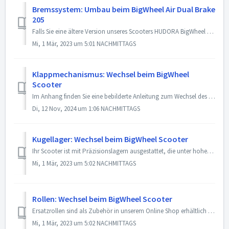
Bremssystem: Umbau beim BigWheel Air Dual Brake
205
Falls Sie eine ältere Version unseres Scooters HUDORA BigWheel Air Dual Brake (Artikel 14015) haben und die Bremseinheit austauschen möchten, ist Folgendes ...
Mi, 1 Mär, 2023 um 5:01 NACHMITTAGS
Klappmechanismus: Wechsel beim BigWheel
Scooter
Im Anhang finden Sie eine bebilderte Anleitung zum Wechsel des Klappmechanismus beim HUDORA BigWheel Scooter. Bei weiteren Fragen stehen wir Ihnen gern ...
Di, 12 Nov, 2024 um 1:06 NACHMITTAGS
Kugellager: Wechsel beim BigWheel Scooter
Ihr Scooter ist mit Präzisionslagern ausgestattet, die unter hohem Druck bei der Herstellung mit Fett gefüllt wurden. Aus diesem Grunde laufen die Rolle...
Mi, 1 Mär, 2023 um 5:02 NACHMITTAGS
Rollen: Wechsel beim BigWheel Scooter
Ersatzrollen sind als Zubehör in unserem Online Shop erhältlich und sollten ausgetauscht werden, wenn sie abgefahren sind. Zum Wechsel der Rollen lösen...
Mi, 1 Mär, 2023 um 5:02 NACHMITTAGS