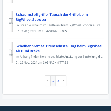
Schaumstoffgriffe: Tausch der Griffe beim
BigWheel Scooter
Falls Sie die Schaumstoffgriffe an Ihrem BigWheel Scooter austauschen möchten, gehen Sie bitte wir folgt vor: Die Kappen, die an den Enden des Lenkers s...
Do, 2 Mär, 2023 um 11:26 VORMITTAGS
Scheibenbremse: Bremseinstellung beim BigWheel
Air Dual Brake
Im Anhang finden Sie eine bebilderte Anleitung zur Einstellung der Scheibenbremse beim HUDORA BigWheel Air Dual Brake (Artikel 14015). Bei weiteren Frag...
Di, 12 Nov, 2024 um 1:07 NACHMITTAGS
1
2