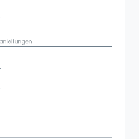
wo finde ich sie?
anleitungen
heel Scooters
igWheel Scooter
Scooter